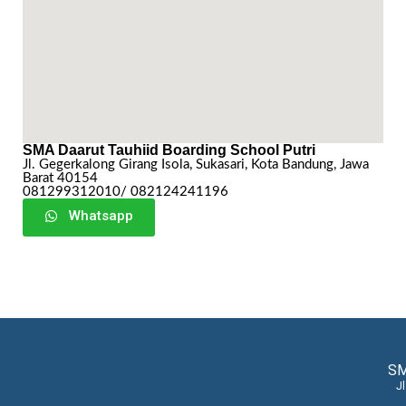
SMA Daarut Tauhiid Boarding School Putri
Jl. Gegerkalong Girang Isola, Sukasari, Kota Bandung, Jawa
Barat 40154
081299312010/ 082124241196
Whatsapp
SM
J